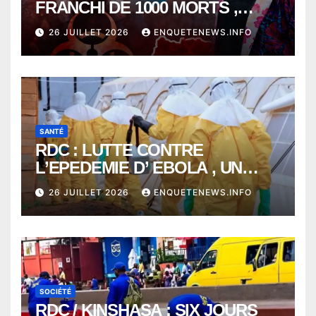
FRANCHI DE 1000 MORTS ,
EBOLA BAT SON RECORD AVEC
26 JUILLET 2026
ENQUETENEWS.INFO
PLUS DE 400 DÉCÈS EN
SEULEMENT UNE SEMAINE
SANTÉ
RDC : LUTTE CONTRE
L’EPEDEMIE D’ EBOLA , UN
MÉDECIN DE PLUS SUCCOMBE
26 JUILLET 2026
ENQUETENEWS.INFO
À BUNIA
SOCIÉTÉ
RDC / KINSHASA : SIX JOURS