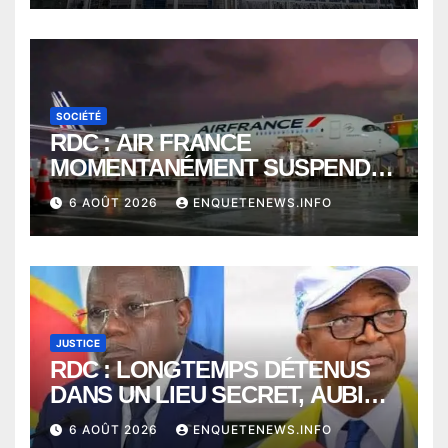
SOCIÉTÉ
RDC : AIR FRANCE
MOMENTANÉMENT SUSPENDU
ENTRE KINSHASA ET PARIS ?
6 AOÛT 2026
ENQUETENEWS.INFO
JUSTICE
RDC : LONGTEMPS DÉTENUS
DANS UN LIEU SECRET, AUBIN
MINAKU ET EMMANUEL
6 AOÛT 2026
ENQUETENEWS.INFO
SHADARY TRANSFÉRÉS À