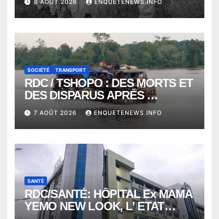
8 AOÛT 2026
ENQUETENEWS.INFO
ALORS QUE L’ÉPIDÉMIE TEND
VERS 2000 DÉCÈS
SOCIÉTÉ
TRANSPORT
RDC / TSHOPO : DES MORTS ET
DES DISPARUS APRÈS
NAUFRAGE D’UNE BALEINIERE
7 AOÛT 2026
ENQUETENEWS.INFO
À QUELQUES KILOMÈTRES DE
KISANGANI
SANTÉ
RDC/SANTÉ: HÔPITAL Ex MAMA
YEMO NEW LOOK, L’ ETAT
PERD LE CONTROLE