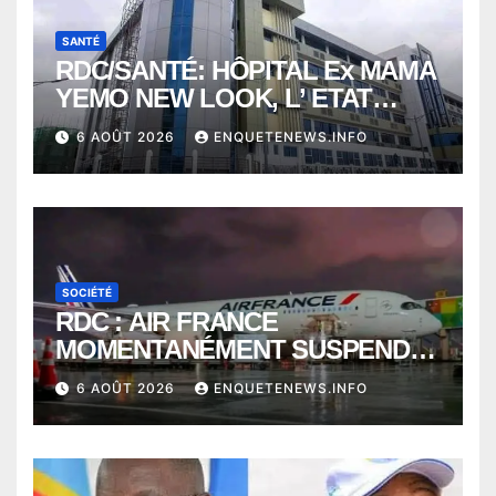
SANTÉ
RDC/SANTÉ: HÔPITAL Ex MAMA
YEMO NEW LOOK, L’ ETAT
PERD LE CONTROLE
6 AOÛT 2026
ENQUETENEWS.INFO
SOCIÉTÉ
RDC : AIR FRANCE
MOMENTANÉMENT SUSPENDU
ENTRE KINSHASA ET PARIS ?
6 AOÛT 2026
ENQUETENEWS.INFO