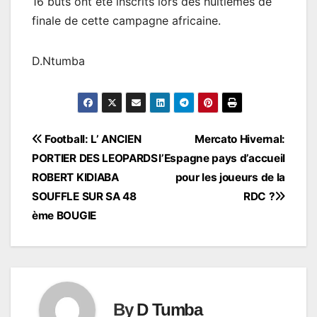
16 buts ont été inscrits lors des huitièmes de
finale de cette campagne africaine.
D.Ntumba
Navigation
Football: L’ ANCIEN
Mercato Hivernal:
PORTIER DES LEOPARDS
l’Espagne pays d’accueil
de
ROBERT KIDIABA
pour les joueurs de la
l’article
SOUFFLE SUR SA 48
RDC ?
ème BOUGIE
By
D Tumba