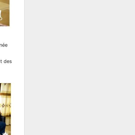
enée
nt des