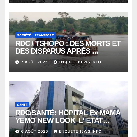
VERS 2000 DÉCÈS
SOCIÉTÉ
TRANSPORT
RDC / TSHOPO : DES MORTS ET
DES DISPARUS APRÈS
NAUFRAGE D’UNE BALEINIERE
7 AOÛT 2026
ENQUETENEWS.INFO
À QUELQUES KILOMÈTRES DE
KISANGANI
SANTÉ
RDC/SANTÉ: HÔPITAL Ex MAMA
YEMO NEW LOOK, L’ ETAT
PERD LE CONTROLE
6 AOÛT 2026
ENQUETENEWS.INFO