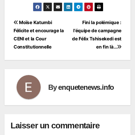
Navigation
Moïse Katumbi
Fini la polémique :
Félicite et encourage la
l’équipe de campagne
de
CENI et la Cour
de Félix Tshisekedi est
l’article
Constitutionnelle
en fin là…
By
enquetenews.info
Laisser un commentaire