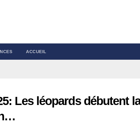
NCES
ACCUEIL
5: Les léopards débutent l
an…