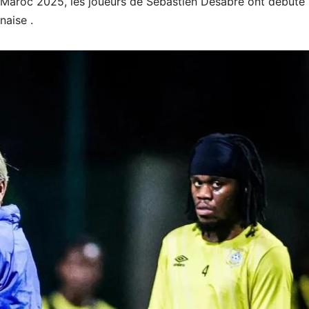
 Maroc 2025, les joueurs de Sébastien Desabre ont débuté 
naise .