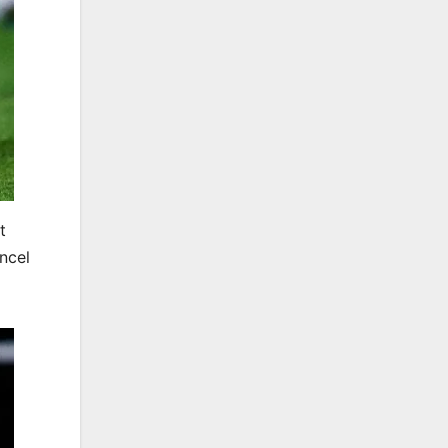
t
ncel