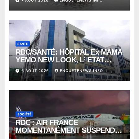
7 AOÛT 2026
ENQUETENEWS.INFO
À QUELQUES KILOMÈTRES DE
KISANGANI
SANTÉ
RDC/SANTÉ: HÔPITAL Ex MAMA
YEMO NEW LOOK, L’ ETAT
PERD LE CONTROLE
6 AOÛT 2026
ENQUETENEWS.INFO
SOCIÉTÉ
RDC : AIR FRANCE
MOMENTANÉMENT SUSPENDU
ENTRE KINSHASA ET PARIS ?