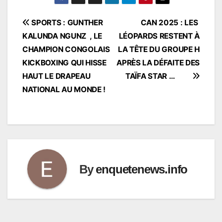
Navigation
SPORTS : GUNTHER
CAN 2025 : LES
KALUNDA NGUNZ , LE
LÉOPARDS RESTENT À
de
CHAMPION CONGOLAIS
LA TÊTE DU GROUPE H
l’article
KICKBOXING QUI HISSE
APRÈS LA DÉFAITE DES
HAUT LE DRAPEAU
TAÏFA STAR …
NATIONAL AU MONDE !
By
enquetenews.info