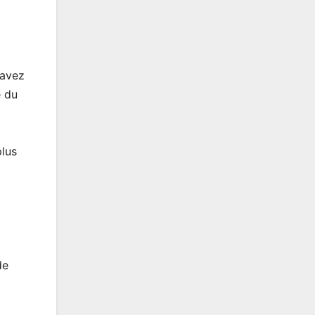
’avez
e du
plus
de