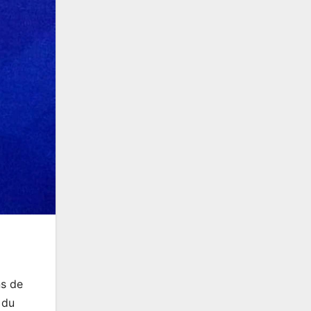
ns de
 du