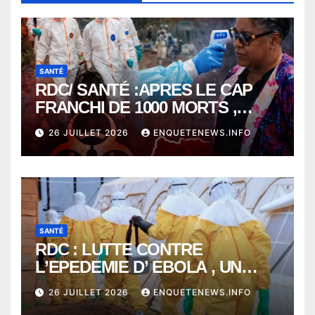
SANTÉ
RDC/ SANTÉ :APRES LE CAP
FRANCHI DE 1000 MORTS ,
EBOLA BAT SON RECORD AVEC
26 JUILLET 2026
ENQUETENEWS.INFO
PLUS DE 400 DÉCÈS EN
SEULEMENT UNE SEMAINE
SANTÉ
RDC : LUTTE CONTRE
L’EPEDEMIE D’ EBOLA , UN
MÉDECIN DE PLUS SUCCOMBE
26 JUILLET 2026
ENQUETENEWS.INFO
À BUNIA