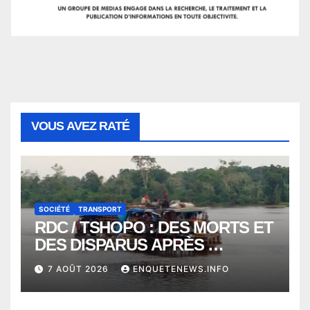
VOUS AVEZ RATÉ
SOCIÉTÉ
TRANSPORT
RDC / TSHOPO : DES MORTS ET
DES DISPARUS APRÈS
NAUFRAGE D’UNE BALEINIERE
7 AOÛT 2026
ENQUETENEWS.INFO
À QUELQUES KILOMÈTRES DE
KISANGANI