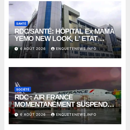
SANTÉ
RDC/SANTÉ: HÔPITAL Ex MAMA
YEMO NEW LOOK, L’ ETAT
PERD LE CONTROLE
6 AOÛT 2026
ENQUETENEWS.INFO
SOCIÉTÉ
RDC : AIR FRANCE
MOMENTANÉMENT SUSPENDU
ENTRE KINSHASA ET PARIS ?
6 AOÛT 2026
ENQUETENEWS.INFO