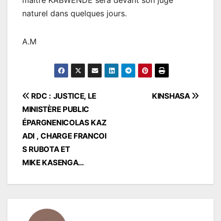
naturel dans quelques jours.
A.M
Navigation
RDC : JUSTICE, LE
KINSHASA
MINISTÈRE PUBLIC
de
ÉPARGNENICOLAS KAZ
l’article
ADI , CHARGE FRANCOI
S RUBOTA ET
MIKE KASENGA…