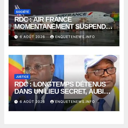
SOCIÉTÉ
RDC : AIR FRANCE
MOMENTANÉMENT SUSPENDU
ENTRE KINSHASA ET PARIS ?
6 AOÛT 2026
ENQUETENEWS.INFO
JUSTICE
RDC : LONGTEMPS DÉTENUS
DANS UN LIEU SECRET, AUBIN
MINAKU ET EMMANUEL
6 AOÛT 2026
ENQUETENEWS.INFO
SHADARY TRANSFÉRÉS À
L’AUDITORAT MILITAIRE