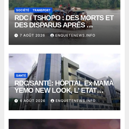
SOCIÉTÉ
TRANSPORT
RDC / TSHOPO : DES MORTS ET
DES DISPARUS APRÈS
NAUFRAGE D’UNE BALEINIERE
7 AOÛT 2026
ENQUETENEWS.INFO
À QUELQUES KILOMÈTRES DE
KISANGANI
SANTÉ
RDC/SANTÉ: HÔPITAL Ex MAMA
YEMO NEW LOOK, L’ ETAT
PERD LE CONTROLE
6 AOÛT 2026
ENQUETENEWS.INFO