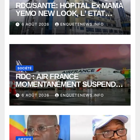
RDC/SANTÉ: HÔPITAL Ex MAMA
YEMO NEW LOOK, L’ ETAT
PERD LE CONTROLE
6 AOÛT 2026
ENQUETENEWS.INFO
SOCIÉTÉ
RDC : AIR FRANCE
MOMENTANÉMENT SUSPENDU
ENTRE KINSHASA ET PARIS ?
6 AOÛT 2026
ENQUETENEWS.INFO
JUSTICE