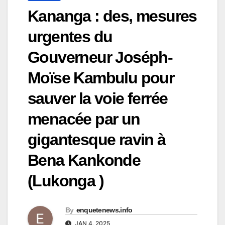
Kananga : des, mesures
urgentes du
Gouverneur Joséph-
Moïse Kambulu pour
sauver la voie ferrée
menacée par un
gigantesque ravin à
Bena Kankonde
(Lukonga )
By
enquetenews.info
JAN 4, 2025