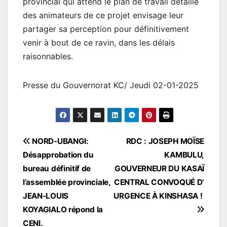
provincial qui attend le plan de travail détaillé
des animateurs de ce projet envisage leur
partager sa perception pour définitivement
venir à bout de ce ravin, dans les délais
raisonnables.
Presse du Gouvernorat KC/ Jeudi 02-01-2025
Navigation
NORD-UBANGI:
RDC : JOSEPH MOÏSE
Désapprobation du
KAMBULU,
de
bureau définitif de
GOUVERNEUR DU KASAÏ
l’article
l’assemblée provinciale,
CENTRAL CONVOQUÉ D’
JEAN-LOUIS
URGENCE À KINSHASA !
KOYAGIALO répond la
CENI.