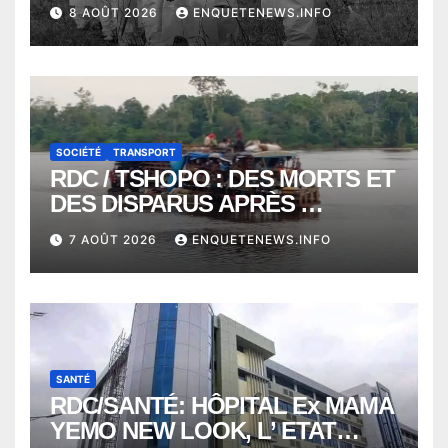
VONT VERS SEPTEMBRE
8 AOÛT 2026
ENQUETENEWS.INFO
ALORS QUE L’ÉPIDÉMIE TEND
VERS 2000 DÉCÈS
SOCIÉTÉ
TRANSPORT
RDC / TSHOPO : DES MORTS ET
DES DISPARUS APRÈS
NAUFRAGE D’UNE BALEINIERE
7 AOÛT 2026
ENQUETENEWS.INFO
À QUELQUES KILOMÈTRES DE
KISANGANI
SANTÉ
RDC/SANTÉ: HÔPITAL Ex MAMA
YEMO NEW LOOK, L’ ETAT