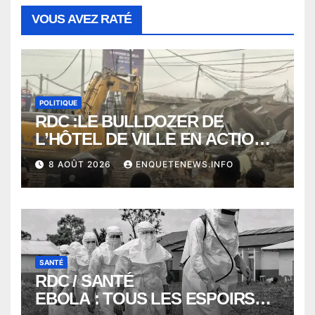
VOUS AVEZ RATÉ
POLITIQUE
RDC :LE BULLDOZER DE
L’HÔTEL DE VILLE EN ACTION
POUR DEGAGER LA VOIE
8 AOÛT 2026
ENQUETENEWS.INFO
PUBLIQUE en action DANS LA
COMMUNE DE NGALIEMA
SANTÉ
RDC / SANTÉ
EBOLA : TOUS LES ESPOIRS