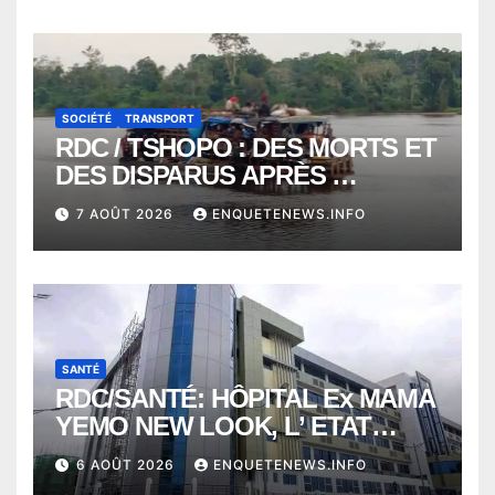
VERS 2000 DÉCÈS
SOCIÉTÉ
TRANSPORT
RDC / TSHOPO : DES MORTS ET
DES DISPARUS APRÈS
NAUFRAGE D’UNE BALEINIERE
7 AOÛT 2026
ENQUETENEWS.INFO
À QUELQUES KILOMÈTRES DE
KISANGANI
SANTÉ
RDC/SANTÉ: HÔPITAL Ex MAMA
YEMO NEW LOOK, L’ ETAT
PERD LE CONTROLE
6 AOÛT 2026
ENQUETENEWS.INFO