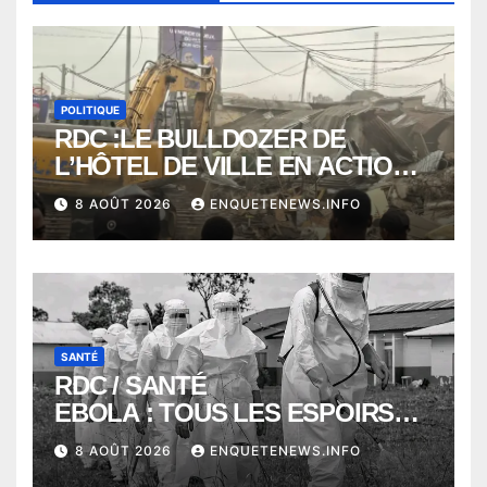
POLITIQUE
RDC :LE BULLDOZER DE
L’HÔTEL DE VILLE EN ACTION
POUR DEGAGER LA VOIE
8 AOÛT 2026
ENQUETENEWS.INFO
PUBLIQUE en action DANS LA
COMMUNE DE NGALIEMA
SANTÉ
RDC / SANTÉ
EBOLA : TOUS LES ESPOIRS
VONT VERS SEPTEMBRE
8 AOÛT 2026
ENQUETENEWS.INFO
ALORS QUE L’ÉPIDÉMIE TEND