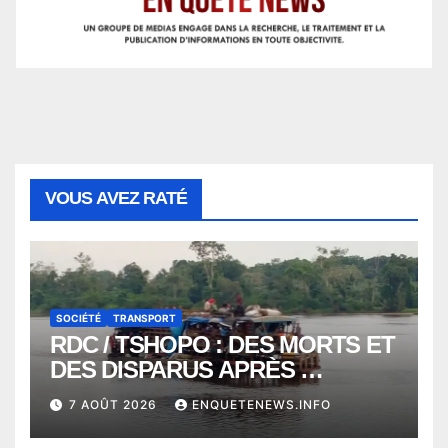
VOUS AVEZ RATÉ
SOCIÉTÉ
TRANSPORT
RDC / TSHOPO : DES MORTS ET
DES DISPARUS APRÈS
NAUFRAGE D’UNE BALEINIERE
7 AOÛT 2026
ENQUETENEWS.INFO
À QUELQUES KILOMÈTRES DE
KISANGANI