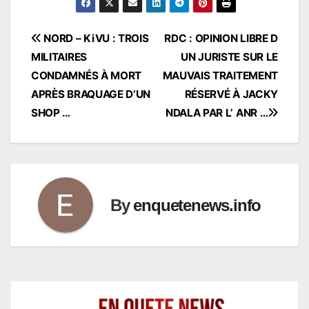
Navigation
NORD – KiVU : TROIS
RDC : OPINION LIBRE D
MILITAIRES
UN JURISTE SUR LE
de
CONDAMNÉS À MORT
MAUVAIS TRAITEMENT
l’article
APRÈS BRAQUAGE D’UN
RÉSERVÉ À JACKY
SHOP …
NDALA PAR L’ ANR …
By
enquetenews.info