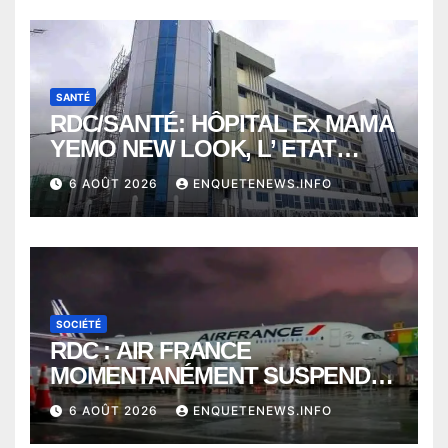
SANTÉ
RDC/SANTÉ: HÔPITAL Ex MAMA
YEMO NEW LOOK, L’ ETAT
PERD LE CONTROLE
6 AOÛT 2026
ENQUETENEWS.INFO
SOCIÉTÉ
RDC : AIR FRANCE
MOMENTANÉMENT SUSPENDU
ENTRE KINSHASA ET PARIS ?
6 AOÛT 2026
ENQUETENEWS.INFO