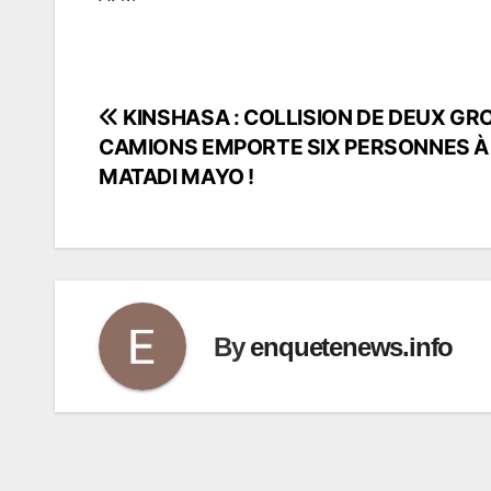
KINSHASA : COLLISION DE DEUX GR
Navigation
CAMIONS EMPORTE SIX PERSONNES À
de
MATADI MAYO !
l’article
By
enquetenews.info