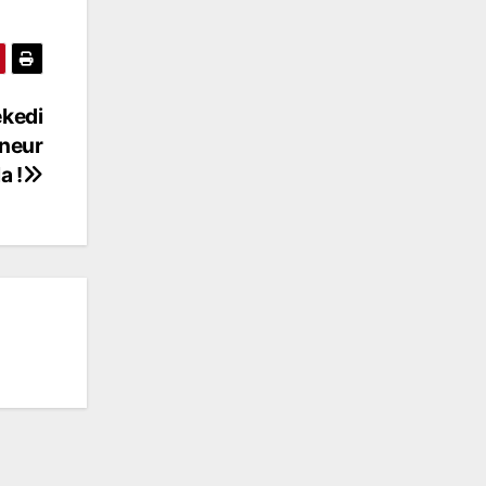
ekedi
rneur
a !