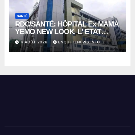
SANTÉ
RDC/SANTÉ: HÔPITAL Ex MAMA
YEMO NEW LOOK, L’ ETAT
PERD LE CONTROLE
6 AOÛT 2026
ENQUETENEWS.INFO