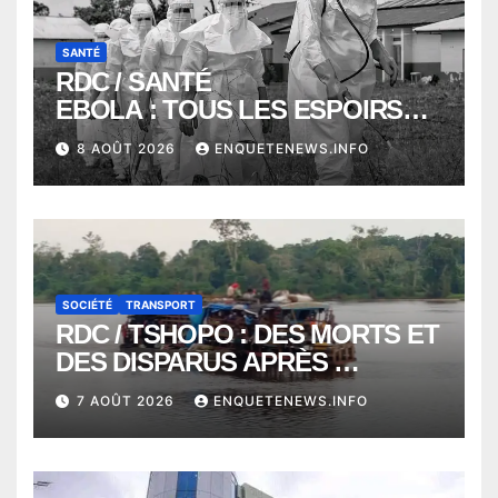
SANTÉ
RDC / SANTÉ
EBOLA : TOUS LES ESPOIRS
VONT VERS SEPTEMBRE
8 AOÛT 2026
ENQUETENEWS.INFO
ALORS QUE L’ÉPIDÉMIE TEND
VERS 2000 DÉCÈS
SOCIÉTÉ
TRANSPORT
RDC / TSHOPO : DES MORTS ET
DES DISPARUS APRÈS
NAUFRAGE D’UNE BALEINIERE
7 AOÛT 2026
ENQUETENEWS.INFO
À QUELQUES KILOMÈTRES DE
KISANGANI