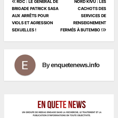
Navigation
RDC : LE GÉNÉRAL DE
NORD KIVU : LES
BRIGADE PATRICK SASA
CACHOTS DES
de
AUX ARRÊTS POUR
SERVICES DE
l’article
VIOLS ET AGRESSION
RENSEIGNEMENT
SEXUELLES !
FERMÉS À BUTEMBO !
By
enquetenews.info