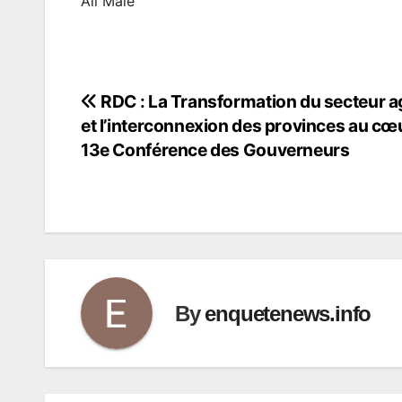
Ali Male
RDC : La Transformation du secteur a
Navigation
et l’interconnexion des provinces au cœu
de
13e Conférence des Gouverneurs
l’article
By
enquetenews.info