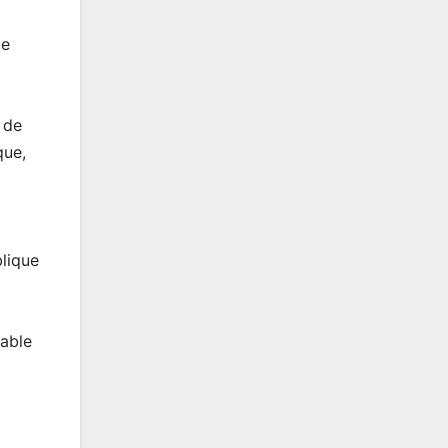
de
 de
que,
lique
sable