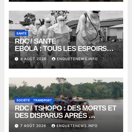
COMMUNE DE NGALIEMA
SANTÉ
RDC / SANTÉ
EBOLA : TOUS LES ESPOIRS
VONT VERS SEPTEMBRE
8 AOÛT 2026
ENQUETENEWS.INFO
ALORS QUE L’ÉPIDÉMIE TEND
VERS 2000 DÉCÈS
SOCIÉTÉ
TRANSPORT
RDC / TSHOPO : DES MORTS ET
DES DISPARUS APRÈS
NAUFRAGE D’UNE BALEINIERE
7 AOÛT 2026
ENQUETENEWS.INFO
À QUELQUES KILOMÈTRES DE