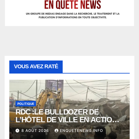
VOUS AVEZ RATÉ
POLITIQUE
RDC :LE BULLDOZER DE
L’HÔTEL DE VILLE EN ACTION
POUR DEGAGER LA VOIE
8 AOÛT 2026
ENQUETENEWS.INFO
PUBLIQUE en action DANS LA