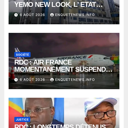
YEMO NEW LOOK, L’ ETAT
PERD LE CONTROLE
6 AOÛT 2026
ENQUETENEWS.INFO
SOCIÉTÉ
RDC : AIR FRANCE
MOMENTANÉMENT SUSPENDU
ENTRE KINSHASA ET PARIS ?
6 AOÛT 2026
ENQUETENEWS.INFO
JUSTICE
RDC : LONGTEMPS DÉTENUS