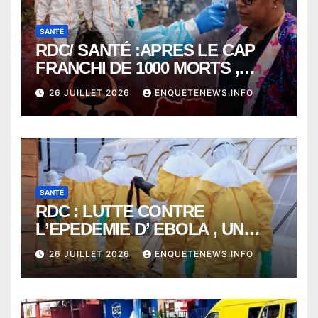
SANTÉ
RDC/ SANTÉ :APRES LE CAP
FRANCHI DE 1000 MORTS ,
EBOLA BAT SON RECORD AVEC
26 JUILLET 2026
ENQUETENEWS.INFO
PLUS DE 400 DÉCÈS EN
SEULEMENT UNE SEMAINE
SANTÉ
RDC : LUTTE CONTRE
L’EPEDEMIE D’ EBOLA , UN
MÉDECIN DE PLUS SUCCOMBE
26 JUILLET 2026
ENQUETENEWS.INFO
À BUNIA