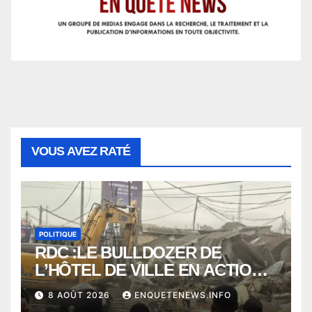
VOUS AVEZ RATÉ
POLITIQUE
RDC :LE BULLDOZER DE
L’HÔTEL DE VILLE EN ACTION
POUR DEGAGER LA VOIE
8 AOÛT 2026
ENQUETENEWS.INFO
PUBLIQUE en action DANS LA