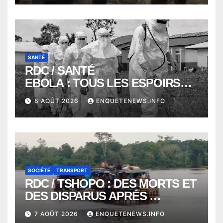
COMMUNE DE NGALIEMA
SANTÉ
RDC / SANTÉ
EBOLA : TOUS LES ESPOIRS
VONT VERS SEPTEMBRE
8 AOÛT 2026
ENQUETENEWS.INFO
ALORS QUE L’ÉPIDÉMIE TEND
VERS 2000 DÉCÈS
SOCIÉTÉ
TRANSPORT
RDC / TSHOPO : DES MORTS ET
DES DISPARUS APRÈS
NAUFRAGE D’UNE BALEINIERE
7 AOÛT 2026
ENQUETENEWS.INFO
À QUELQUES KILOMÈTRES DE