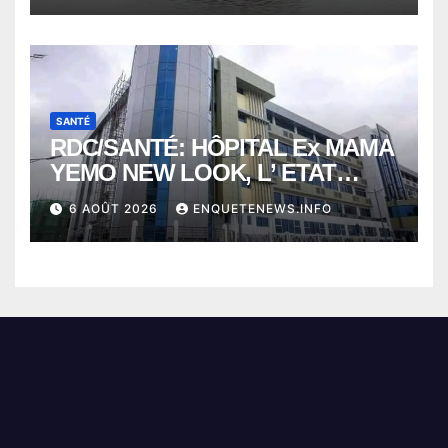
KISANGANI
SANTÉ
RDC/SANTÉ: HÔPITAL Ex MAMA
YEMO NEW LOOK, L’ ETAT
PERD LE CONTROLE
6 AOÛT 2026
ENQUETENEWS.INFO