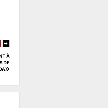
NT À
S DE
DA