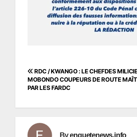
RDC / KWANGO : LE CHEFDES MILICI
Navigation
MOBONDO COUPEURS DE ROUTE MAÎT
de
PAR LES FARDC
l’article
By
enquetenews.info