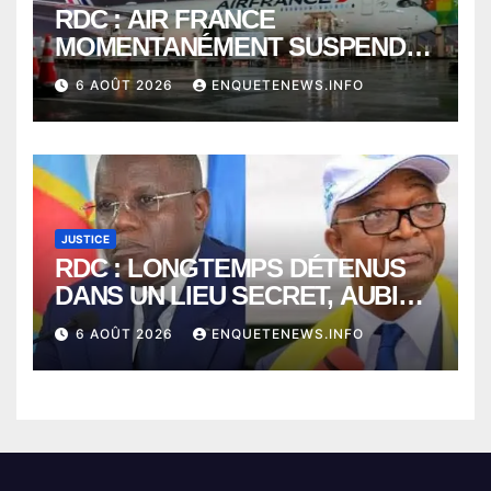
RDC : AIR FRANCE
MOMENTANÉMENT SUSPENDU
ENTRE KINSHASA ET PARIS ?
6 AOÛT 2026
ENQUETENEWS.INFO
JUSTICE
RDC : LONGTEMPS DÉTENUS
DANS UN LIEU SECRET, AUBIN
MINAKU ET EMMANUEL
6 AOÛT 2026
ENQUETENEWS.INFO
SHADARY TRANSFÉRÉS À
L’AUDITORAT MILITAIRE