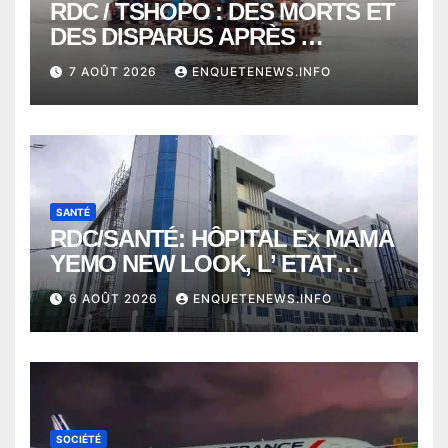
RDC / TSHOPO : DES MORTS ET
DES DISPARUS APRÈS
NAUFRAGE D’UNE BALEINIERE
7 AOÛT 2026
ENQUETENEWS.INFO
À QUELQUES KILOMÈTRES DE
KISANGANI
SANTÉ
RDC/SANTÉ: HÔPITAL Ex MAMA
YEMO NEW LOOK, L’ ETAT
PERD LE CONTROLE
6 AOÛT 2026
ENQUETENEWS.INFO
SOCIÉTÉ