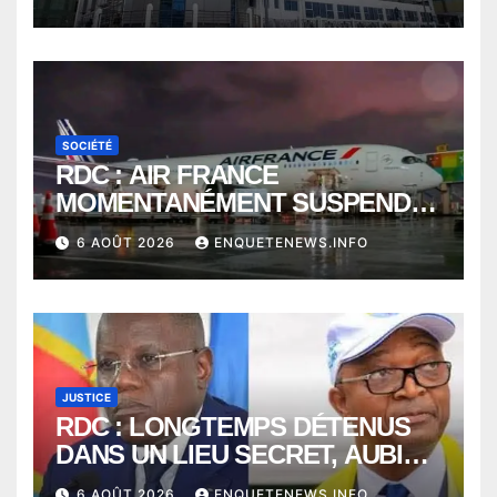
SOCIÉTÉ
RDC : AIR FRANCE
MOMENTANÉMENT SUSPENDU
ENTRE KINSHASA ET PARIS ?
6 AOÛT 2026
ENQUETENEWS.INFO
JUSTICE
RDC : LONGTEMPS DÉTENUS
DANS UN LIEU SECRET, AUBIN
MINAKU ET EMMANUEL
6 AOÛT 2026
ENQUETENEWS.INFO