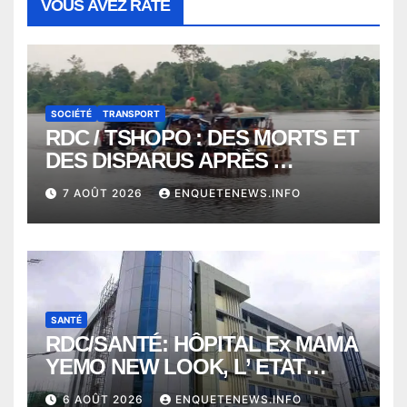
VOUS AVEZ RATÉ
SOCIÉTÉ
TRANSPORT
RDC / TSHOPO : DES MORTS ET
DES DISPARUS APRÈS
NAUFRAGE D’UNE BALEINIERE
7 AOÛT 2026
ENQUETENEWS.INFO
À QUELQUES KILOMÈTRES DE
KISANGANI
SANTÉ
RDC/SANTÉ: HÔPITAL Ex MAMA
YEMO NEW LOOK, L’ ETAT
PERD LE CONTROLE
6 AOÛT 2026
ENQUETENEWS.INFO