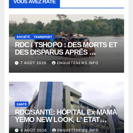
VOUS AVEZ RATÉ
SOCIÉTÉ
TRANSPORT
RDC / TSHOPO : DES MORTS ET
DES DISPARUS APRÈS
NAUFRAGE D’UNE BALEINIERE
7 AOÛT 2026
ENQUETENEWS.INFO
À QUELQUES KILOMÈTRES DE
KISANGANI
SANTÉ
RDC/SANTÉ: HÔPITAL Ex MAMA
YEMO NEW LOOK, L’ ETAT
PERD LE CONTROLE
6 AOÛT 2026
ENQUETENEWS.INFO