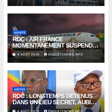
SOCIÉTÉ
RDC : AIR FRANCE
MOMENTANÉMENT SUSPENDU
ENTRE KINSHASA ET PARIS ?
6 AOÛT 2026
ENQUETENEWS.INFO
JUSTICE
RDC : LONGTEMPS DÉTENUS
DANS UN LIEU SECRET, AUBIN
MINAKU ET EMMANUEL
6 AOÛT 2026
ENQUETENEWS.INFO