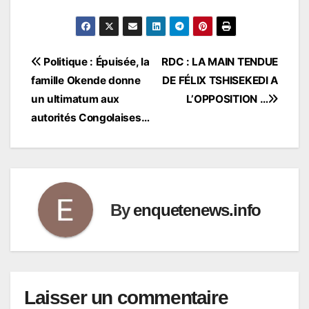
Navigation
Politique : Épuisée, la
RDC : LA MAIN TENDUE
famille Okende donne
DE FÉLIX TSHISEKEDI A
de
un ultimatum aux
L’OPPOSITION …
l’article
autorités Congolaises…
By
enquetenews.info
Laisser un commentaire