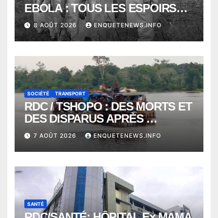
EBOLA : TOUS LES ESPOIRS
VONT VERS SEPTEMBRE
8 AOÛT 2026
ENQUETENEWS.INFO
ALORS QUE L’ÉPIDÉMIE TEND
VERS 2000 DÉCÈS
SOCIÉTÉ
TRANSPORT
RDC / TSHOPO : DES MORTS ET
DES DISPARUS APRÈS
NAUFRAGE D’UNE BALEINIERE
7 AOÛT 2026
ENQUETENEWS.INFO
À QUELQUES KILOMÈTRES DE
KISANGANI
SANTÉ
RDC/SANTÉ: HÔPITAL Ex MAMA