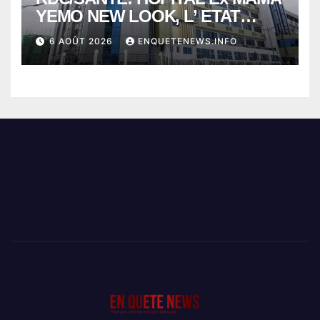
YEMO NEW LOOK, L’ ETAT
PERD LE CONTROLE
6 AOÛT 2026
ENQUETENEWS.INFO