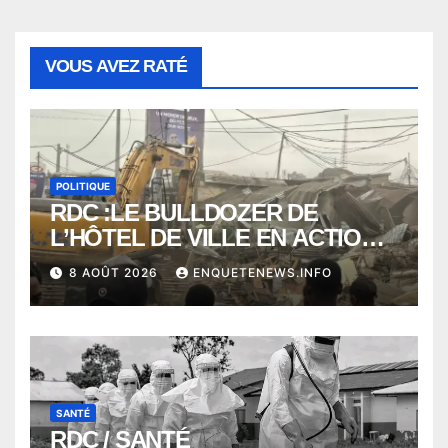
VOUS AVEZ RATÉ
POLITIQUE
RDC :LE BULLDOZER DE
L’HÔTEL DE VILLE EN ACTION
POUR DEGAGER LA VOIE
8 AOÛT 2026
ENQUETENEWS.INFO
PUBLIQUE en action DANS LA
COMMUNE DE NGALIEMA
SANTÉ
RDC / SANTÉ