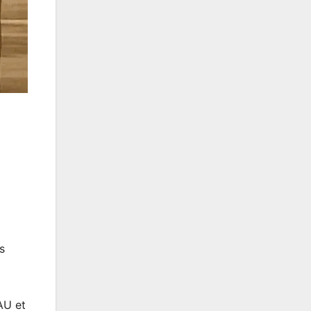
s
AU et