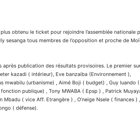
 plus obtenu le ticket pour rejoindre l’assemblée nationale 
elly sesanga tous membres de l’opposition et proche de Moï
près publication des résultats provisoires. Le premier sur
Peter kazadi ( intérieur), Eve banzaiba (Environnement ),
us mwabilu (urbanisme) , Aimé Boji ( budget) , Guy luando (
( fonction publique) , Tony MWABA ( Epsp ) , Patrick Muyay
Mbadu ( vice Aff. Etrangère ) , O’neige Nsele ( finances ) 
ngo ( défense).