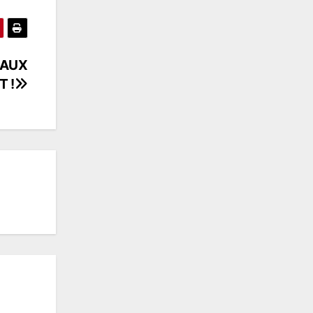
NAUX
 !