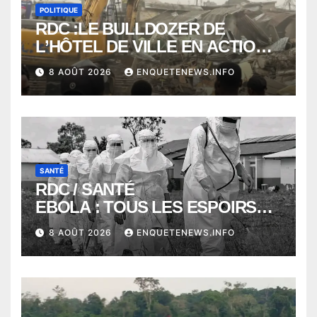
POLITIQUE
RDC :LE BULLDOZER DE
L’HÔTEL DE VILLE EN ACTION
POUR DEGAGER LA VOIE
8 AOÛT 2026
ENQUETENEWS.INFO
PUBLIQUE en action DANS LA
COMMUNE DE NGALIEMA
SANTÉ
RDC / SANTÉ
EBOLA : TOUS LES ESPOIRS
VONT VERS SEPTEMBRE
8 AOÛT 2026
ENQUETENEWS.INFO
ALORS QUE L’ÉPIDÉMIE TEND
VERS 2000 DÉCÈS