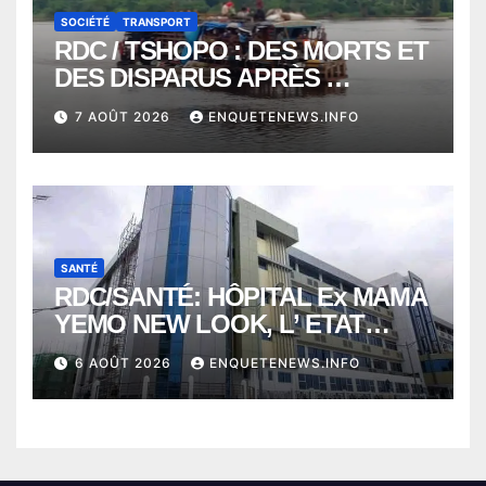
SOCIÉTÉ
TRANSPORT
RDC / TSHOPO : DES MORTS ET
DES DISPARUS APRÈS
NAUFRAGE D’UNE BALEINIERE
7 AOÛT 2026
ENQUETENEWS.INFO
À QUELQUES KILOMÈTRES DE
KISANGANI
SANTÉ
RDC/SANTÉ: HÔPITAL Ex MAMA
YEMO NEW LOOK, L’ ETAT
PERD LE CONTROLE
6 AOÛT 2026
ENQUETENEWS.INFO