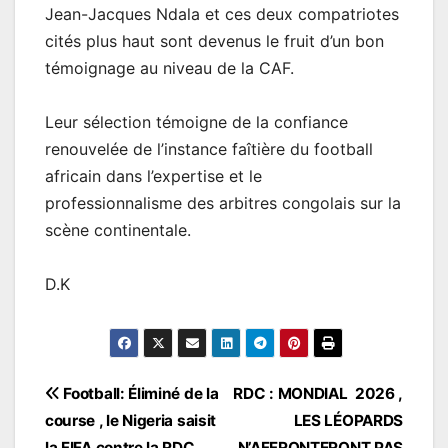
Jean-Jacques Ndala et ces deux compatriotes
cités plus haut sont devenus le fruit d’un bon
témoignage au niveau de la CAF.
Leur sélection témoigne de la confiance
renouvelée de l’instance faîtière du football
africain dans l’expertise et le
professionnalisme des arbitres congolais sur la
scène continentale.
D.K
Navigation
Football: Éliminé de la
RDC : MONDIAL 2026 ,
course , le Nigeria saisit
LES LÉOPARDS
de
la FIFA contre la RDC
N’AFFRONTERONT PAS