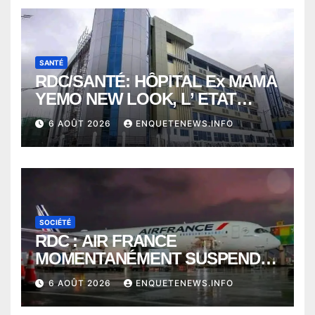
SANTÉ
RDC/SANTÉ: HÔPITAL Ex MAMA
YEMO NEW LOOK, L’ ETAT
PERD LE CONTROLE
6 AOÛT 2026
ENQUETENEWS.INFO
SOCIÉTÉ
RDC : AIR FRANCE
MOMENTANÉMENT SUSPENDU
ENTRE KINSHASA ET PARIS ?
6 AOÛT 2026
ENQUETENEWS.INFO