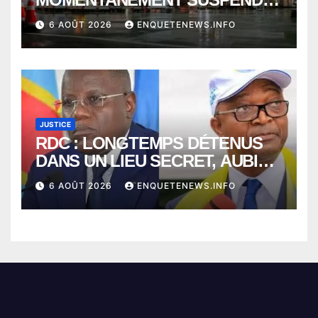
ENTRE KINSHASA ET PARIS ?
6 AOÛT 2026
ENQUETENEWS.INFO
JUSTICE
RDC : LONGTEMPS DÉTENUS
DANS UN LIEU SECRET, AUBIN
MINAKU ET EMMANUEL
6 AOÛT 2026
ENQUETENEWS.INFO
SHADARY TRANSFÉRÉS À
L’AUDITORAT MILITAIRE