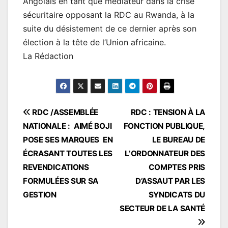
Angolais en tant que médiateur dans la crise
sécuritaire opposant la RDC au Rwanda, à la
suite du désistement de ce dernier après son
élection à la tête de l’Union africaine.
La Rédaction
Navigation
RDC /ASSEMBLÉE
RDC : TENSION À LA
NATIONALE : AIMÉ BOJI
FONCTION PUBLIQUE,
de
POSE SES MARQUES EN
LE BUREAU DE
l’article
ÉCRASANT TOUTES LES
L’ORDONNATEUR DES
REVENDICATIONS
COMPTES PRIS
FORMULÉES SUR SA
D’ASSAUT PAR LES
GESTION
SYNDICATS DU
SECTEUR DE LA SANTÉ