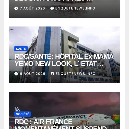
NAUFRAGE D’UNE BALEINIERE
7 AOÛT 2026
ENQUETENEWS.INFO
À QUELQUES KILOMÈTRES DE
KISANGANI
SANTÉ
RDC/SANTÉ: HÔPITAL Ex MAMA
YEMO NEW LOOK, L’ ETAT
PERD LE CONTROLE
6 AOÛT 2026
ENQUETENEWS.INFO
SOCIÉTÉ
RDC : AIR FRANCE
MOMENTANÉMENT SUSPENDU