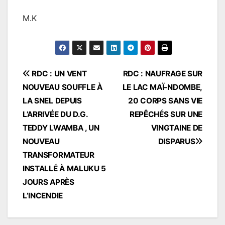
M.K
Navigation
RDC : UN VENT
RDC : NAUFRAGE SUR
NOUVEAU SOUFFLE À
LE LAC MAÏ-NDOMBE,
de
LA SNEL DEPUIS
20 CORPS SANS VIE
l’article
L’ARRIVÉE DU D.G.
REPÊCHÉS SUR UNE
TEDDY LWAMBA , UN
VINGTAINE DE
NOUVEAU
DISPARUS
TRANSFORMATEUR
INSTALLÉ À MALUKU 5
JOURS APRÈS
L’INCENDIE