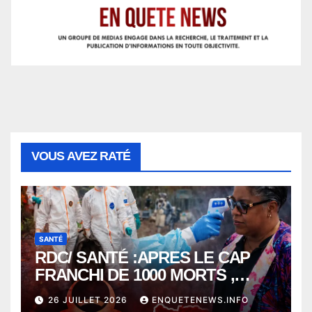
VOUS AVEZ RATÉ
SANTÉ
RDC/ SANTÉ :APRES LE CAP
FRANCHI DE 1000 MORTS ,
EBOLA BAT SON RECORD AVEC
26 JUILLET 2026
ENQUETENEWS.INFO
PLUS DE 400 DÉCÈS EN