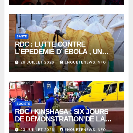
SEULEMENT UNE SEMAINE
SANTÉ
RDC : LUTTE CONTRE
L’EPEDEMIE D’ EBOLA , UN
MÉDECIN DE PLUS SUCCOMBE
26 JUILLET 2026
ENQUETENEWS.INFO
À BUNIA
SOCIÉTÉ
RDC / KINSHASA : SIX JOURS
DE DÉMONSTRATION DE LA
VOLONTÉ DE CHANGER
23 JUILLET 2026
ENQUETENEWS.INFO