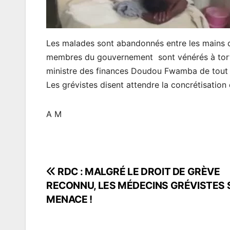
Les malades sont abandonnés entre les mains de
membres du gouvernement sont vénérés à tort o
ministre des finances Doudou Fwamba de tout 
Les grévistes disent attendre la concrétisation
A M
RDC : MALGRÉ LE DROIT DE GRÈVE
Navigation
RECONNU, LES MÉDECINS GRÉVISTES
de
MENACE !
l’article