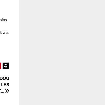
ains
ibwa.
UDOU
 LES
T…