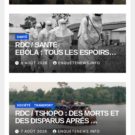
COMMUNE DE NGALIEMA
SANTÉ
RDC / SANTÉ
EBOLA : TOUS LES ESPOIRS
VONT VERS SEPTEMBRE
8 AOÛT 2026
ENQUETENEWS.INFO
ALORS QUE L’ÉPIDÉMIE TEND
VERS 2000 DÉCÈS
SOCIÉTÉ
TRANSPORT
RDC / TSHOPO : DES MORTS ET
DES DISPARUS APRÈS
NAUFRAGE D’UNE BALEINIERE
7 AOÛT 2026
ENQUETENEWS.INFO