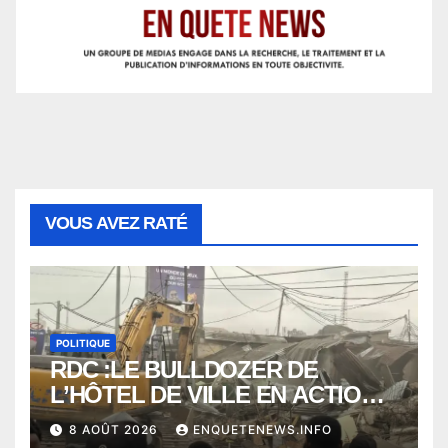
VOUS AVEZ RATÉ
POLITIQUE
RDC :LE BULLDOZER DE
L’HÔTEL DE VILLE EN ACTION
POUR DEGAGER LA VOIE
8 AOÛT 2026
ENQUETENEWS.INFO
PUBLIQUE en action DANS LA