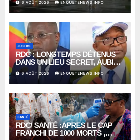
6 AOÛT 2026
ENQUETENEWS.INFO
JUSTICE
RDC : LONGTEMPS DÉTENUS
DANS UN LIEU SECRET, AUBIN
MINAKU ET EMMANUEL
6 AOÛT 2026
ENQUETENEWS.INFO
SHADARY TRANSFÉRÉS À
L’AUDITORAT MILITAIRE
SANTÉ
RDC/ SANTÉ :APRES LE CAP
FRANCHI DE 1000 MORTS ,