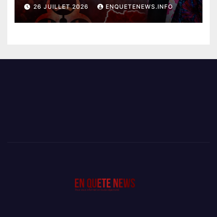
EBOLA BAT SON RECORD AVEC
26 JUILLET 2026
ENQUETENEWS.INFO
PLUS DE 400 DÉCÈS EN
SEULEMENT UNE SEMAINE