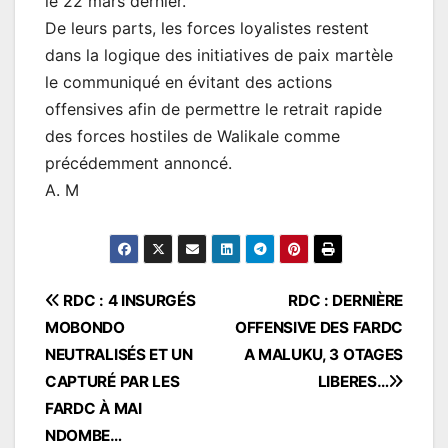
le 22 mars dernier.
De leurs parts, les forces loyalistes restent
dans la logique des initiatives de paix martèle
le communiqué en évitant des actions
offensives afin de permettre le retrait rapide
des forces hostiles de Walikale comme
précédemment annoncé.
A. M
Navigation
RDC : 4 INSURGÉS
RDC : DERNIÈRE
MOBONDO
OFFENSIVE DES FARDC
de
NEUTRALISÉS ET UN
A MALUKU, 3 OTAGES
l’article
CAPTURÉ PAR LES
LIBERES…
FARDC À MAI
NDOMBE…