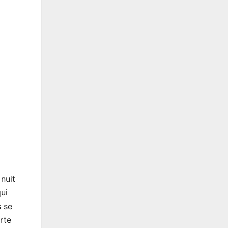
nuit
ui
s se
rte