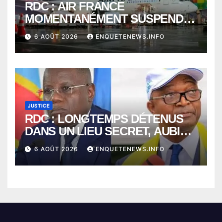
RDC : AIR FRANCE
MOMENTANÉMENT SUSPENDU
ENTRE KINSHASA ET PARIS ?
6 AOÛT 2026
ENQUETENEWS.INFO
JUSTICE
RDC : LONGTEMPS DÉTENUS
DANS UN LIEU SECRET, AUBIN
MINAKU ET EMMANUEL
6 AOÛT 2026
ENQUETENEWS.INFO
SHADARY TRANSFÉRÉS À
L’AUDITORAT MILITAIRE