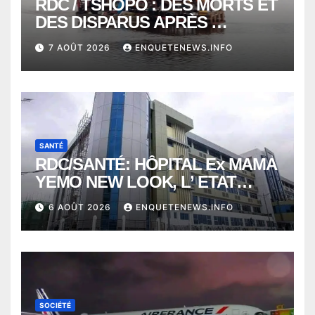
RDC / TSHOPO : DES MORTS ET
DES DISPARUS APRÈS
NAUFRAGE D’UNE BALEINIERE
7 AOÛT 2026
ENQUETENEWS.INFO
À QUELQUES KILOMÈTRES DE
KISANGANI
SANTÉ
RDC/SANTÉ: HÔPITAL Ex MAMA
YEMO NEW LOOK, L’ ETAT
PERD LE CONTROLE
6 AOÛT 2026
ENQUETENEWS.INFO
SOCIÉTÉ