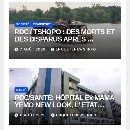
SOCIÉTÉ
TRANSPORT
RDC / TSHOPO : DES MORTS ET
DES DISPARUS APRÈS
NAUFRAGE D’UNE BALEINIERE
7 AOÛT 2026
ENQUETENEWS.INFO
À QUELQUES KILOMÈTRES DE
KISANGANI
SANTÉ
RDC/SANTÉ: HÔPITAL Ex MAMA
YEMO NEW LOOK, L’ ETAT
PERD LE CONTROLE
6 AOÛT 2026
ENQUETENEWS.INFO