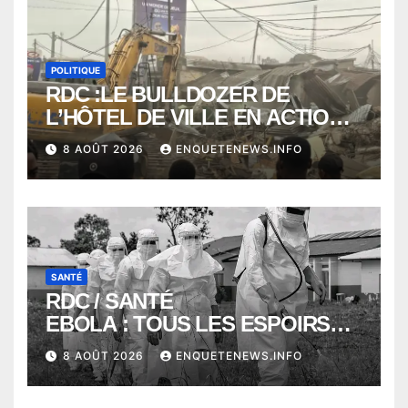
POLITIQUE
RDC :LE BULLDOZER DE
L’HÔTEL DE VILLE EN ACTION
POUR DEGAGER LA VOIE
8 AOÛT 2026
ENQUETENEWS.INFO
PUBLIQUE en action DANS LA
COMMUNE DE NGALIEMA
SANTÉ
RDC / SANTÉ
EBOLA : TOUS LES ESPOIRS
VONT VERS SEPTEMBRE
8 AOÛT 2026
ENQUETENEWS.INFO
ALORS QUE L’ÉPIDÉMIE TEND
VERS 2000 DÉCÈS