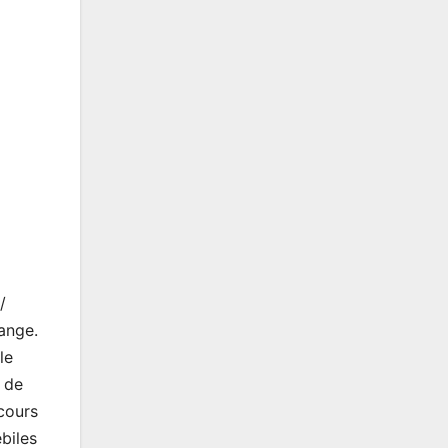
/
bange.
le
 de
cours
biles