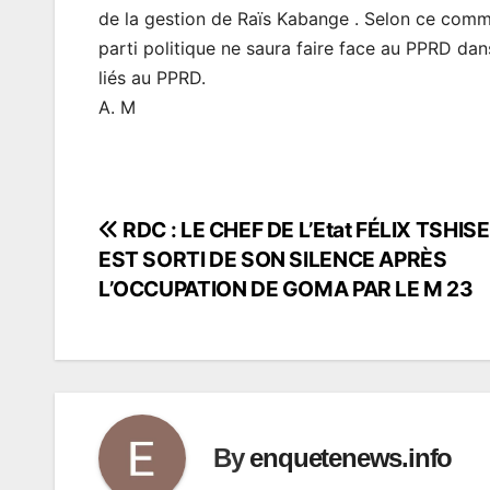
de la gestion de Raïs Kabange . Selon ce com
parti politique ne saura faire face au PPRD dan
liés au PPRD.
A. M
RDC : LE CHEF DE L’Etat FÉLIX TSHIS
Navigation
EST SORTI DE SON SILENCE APRÈS
de
L’OCCUPATION DE GOMA PAR LE M 23
l’article
By
enquetenews.info