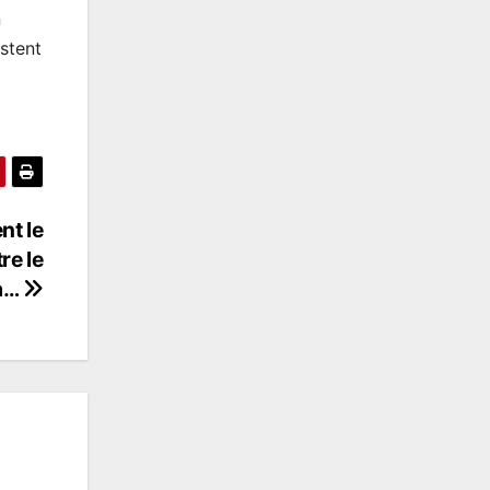
n
stent
nt le
re le
a…