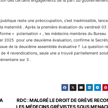
tion des certains engagements de la part du gouvernement
ublique reste une préoccupation, c’est inadmissible, lance
a maternité . Après la première évaluation du vendredi 03
us forme « polarisation « , les médecins membres du Bureau
vier 2025 pour une deuxième évaluation, confirme le Secrét
’issue de la deuxième assemblée évaluative ? La question r
s de 4 revendications, seule une a trouvé partiellement solu
lémentaire sur 3 .
LA
RDC : MALGRÉ LE DROIT DE GRÈVE RECO
LES MÉDECINS GRÉVISTES SOUS MENACE