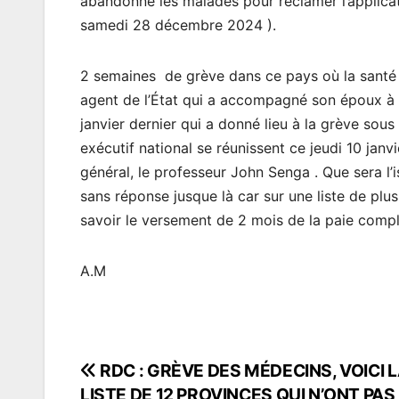
abandonné les malades pour réclamer l’applica
samedi 28 décembre 2024 ).
2 semaines de grève dans ce pays où la santé p
agent de l’État qui a accompagné son époux à l
janvier dernier qui a donné lieu à la grève so
exécutif national se réunissent ce jeudi 10 jan
général, le professeur John Senga . Que sera l
sans réponse jusque là car sur une liste de plu
savoir le versement de 2 mois de la paie comp
A.M
RDC : GRÈVE DES MÉDECINS, VOICI 
Navigation
LISTE DE 12 PROVINCES QUI N’ONT PAS