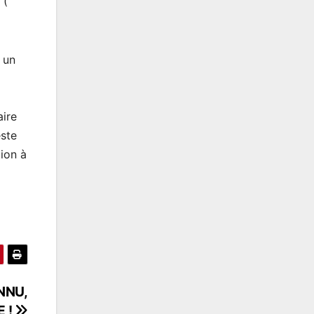
 (
 un
aire
este
tion à
NNU,
 !