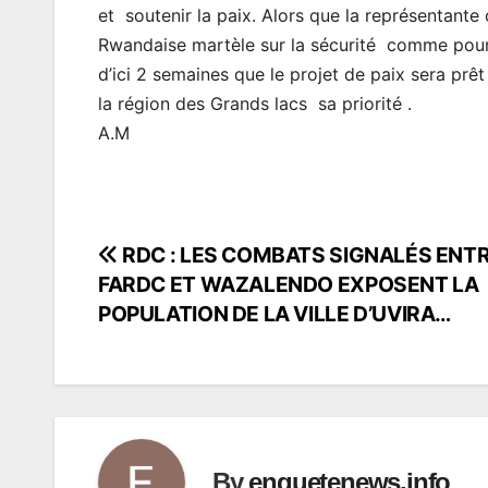
et soutenir la paix. Alors que la représentante 
Rwandaise martèle sur la sécurité comme pour dir
d’ici 2 semaines que le projet de paix sera prê
la région des Grands lacs sa priorité .
A.M
RDC : LES COMBATS SIGNALÉS ENT
Navigation
FARDC ET WAZALENDO EXPOSENT LA
de
POPULATION DE LA VILLE D’UVIRA…
l’article
By
enquetenews.info