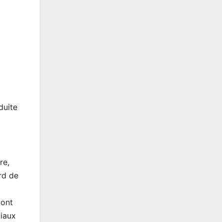
duite
re,
rd de
 ont
ciaux