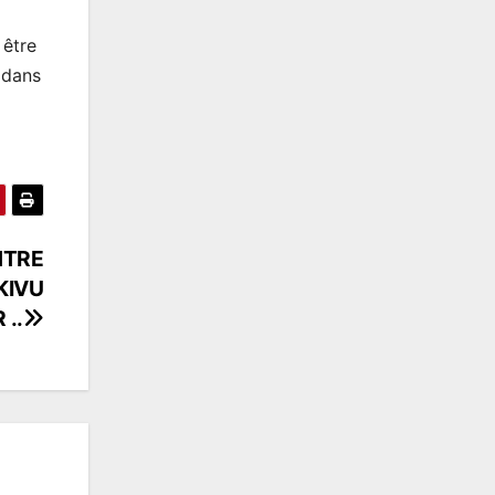
 être
 dans
NTRE
KIVU
 ..