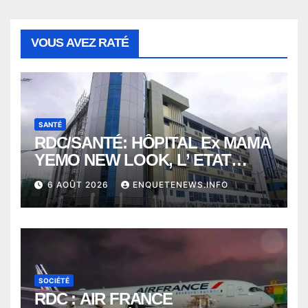
VOUS AVEZ RATÉ
SANTÉ
RDC/SANTÉ: HÔPITAL Ex MAMA
YEMO NEW LOOK, L’ ETAT
PERD LE CONTROLE
6 AOÛT 2026
ENQUETENEWS.INFO
SOCIÉTÉ
RDC : AIR FRANCE