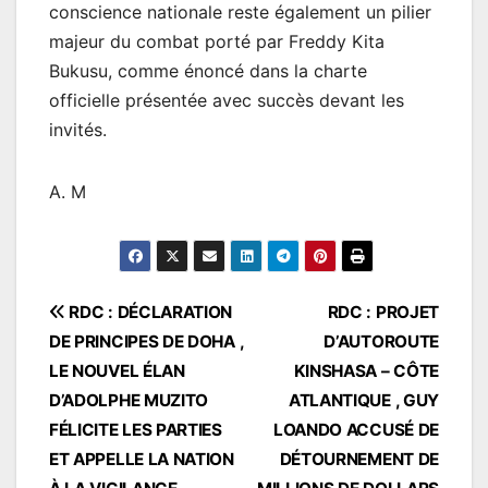
conscience nationale reste également un pilier
majeur du combat porté par Freddy Kita
Bukusu, comme énoncé dans la charte
officielle présentée avec succès devant les
invités.
A. M
Navigation
RDC : DÉCLARATION
RDC : PROJET
DE PRINCIPES DE DOHA ,
D’AUTOROUTE
de
LE NOUVEL ÉLAN
KINSHASA – CÔTE
l’article
D’ADOLPHE MUZITO
ATLANTIQUE , GUY
FÉLICITE LES PARTIES
LOANDO ACCUSÉ DE
ET APPELLE LA NATION
DÉTOURNEMENT DE