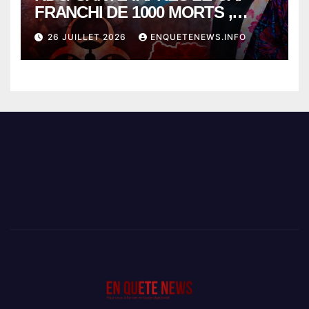
FRANCHI DE 1000 MORTS ,
EBOLA BAT SON RECORD AVEC
26 JUILLET 2026
ENQUETENEWS.INFO
PLUS DE 400 DÉCÈS EN
SEULEMENT UNE SEMAINE