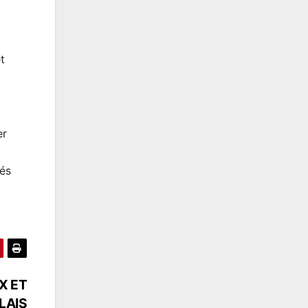
t
er
cés
X ET
LAIS