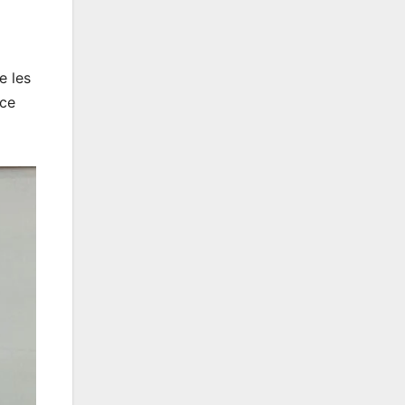
e les
nce