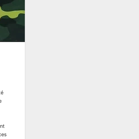
té
e
nt
ces