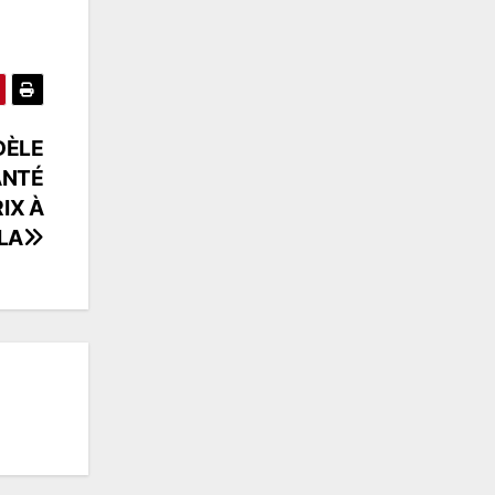
DÈLE
ANTÉ
IX À
LA