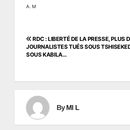
A. M
RDC : LIBERTÉ DE LA PRESSE, PLUS 
Navigation
JOURNALISTES TUÉS SOUS TSHISEKED
de
SOUS KABILA…
l’article
By
Ml L