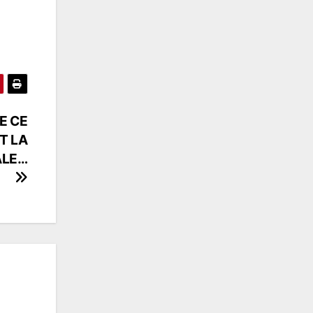
E CE
T LA
ALE…