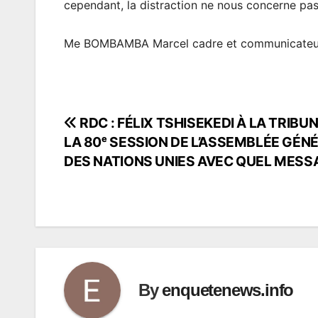
cependant, la distraction ne nous concerne pas, 
Me BOMBAMBA Marcel cadre et communicateu
RDC : FÉLIX TSHISEKEDI À LA TRIBU
Navigation
LA 80ᵉ SESSION DE L’ASSEMBLÉE GÉN
de
DES NATIONS UNIES AVEC QUEL MESS
l’article
By
enquetenews.info