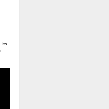
 les
r