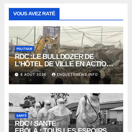
VOUS AVEZ RATÉ
POLITIQUE
RDC :LE BULLDOZER DE
L’HÔTEL DE VILLE EN ACTION
POUR DEGAGER LA VOIE
8 AOÛT 2026
ENQUETENEWS.INFO
PUBLIQUE en action DANS LA
COMMUNE DE NGALIEMA
SANTÉ
RDC / SANTÉ
EBOLA : TOUS LES ESPOIRS