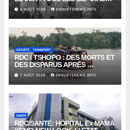
VONT VERS SEPTEMBRE
8 AOÛT 2026
ENQUETENEWS.INFO
ALORS QUE L’ÉPIDÉMIE TEND
VERS 2000 DÉCÈS
SOCIÉTÉ
TRANSPORT
RDC / TSHOPO : DES MORTS ET
DES DISPARUS APRÈS
NAUFRAGE D’UNE BALEINIERE
7 AOÛT 2026
ENQUETENEWS.INFO
À QUELQUES KILOMÈTRES DE
KISANGANI
SANTÉ
RDC/SANTÉ: HÔPITAL Ex MAMA