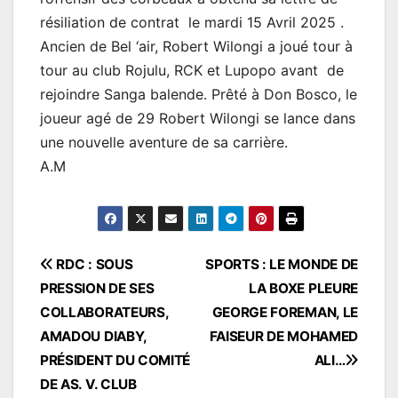
résiliation de contrat le mardi 15 Avril 2025 .
Ancien de Bel ‘air, Robert Wilongi a joué tour à
tour au club Rojulu, RCK et Lupopo avant de
rejoindre Sanga balende. Prêté à Don Bosco, le
joueur agé de 29 Robert Wilongi se lance dans
une nouvelle aventure de sa carrière.
A.M
Navigation
RDC : SOUS
SPORTS : LE MONDE DE
PRESSION DE SES
LA BOXE PLEURE
de
COLLABORATEURS,
GEORGE FOREMAN, LE
l’article
AMADOU DIABY,
FAISEUR DE MOHAMED
PRÉSIDENT DU COMITÉ
ALI…
DE AS. V. CLUB