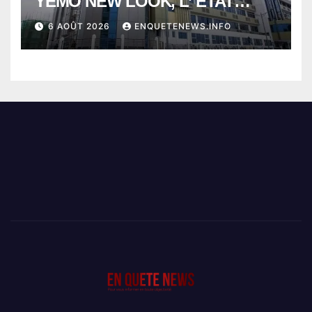
YEMO NEW LOOK, L’ ETAT
PERD LE CONTROLE
6 AOÛT 2026
ENQUETENEWS.INFO