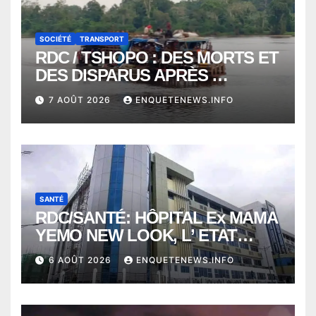
SOCIÉTÉ
TRANSPORT
RDC / TSHOPO : DES MORTS ET
DES DISPARUS APRÈS
NAUFRAGE D’UNE BALEINIERE
7 AOÛT 2026
ENQUETENEWS.INFO
À QUELQUES KILOMÈTRES DE
KISANGANI
SANTÉ
RDC/SANTÉ: HÔPITAL Ex MAMA
YEMO NEW LOOK, L’ ETAT
PERD LE CONTROLE
6 AOÛT 2026
ENQUETENEWS.INFO