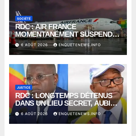
SOCIÉTÉ
RDC : AIR FRANCE
MOMENTANÉMENT SUSPENDU
ENTRE KINSHASA ET PARIS ?
6 AOÛT 2026
ENQUETENEWS.INFO
JUSTICE
RDC : LONGTEMPS DÉTENUS
DANS UN LIEU SECRET, AUBIN
MINAKU ET EMMANUEL
6 AOÛT 2026
ENQUETENEWS.INFO
SHADARY TRANSFÉRÉS À
L’AUDITORAT MILITAIRE