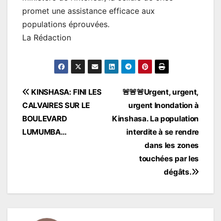
promet une assistance efficace aux
populations éprouvées.
La Rédaction
Navigation
KINSHASA: FINI LES
🚨🚨🚨Urgent, urgent,
CALVAIRES SUR LE
urgent Inondation à
de
BOULEVARD
Kinshasa. La population
l’article
LUMUMBA…
interdite à se rendre
dans les zones
touchées par les
dégâts.