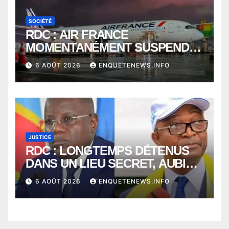
SOCIÉTÉ
RDC : AIR FRANCE
MOMENTANÉMENT SUSPENDU
ENTRE KINSHASA ET PARIS ?
6 AOÛT 2026
ENQUETENEWS.INFO
JUSTICE
RDC : LONGTEMPS DÉTENUS
DANS UN LIEU SECRET, AUBIN
MINAKU ET EMMANUEL
6 AOÛT 2026
ENQUETENEWS.INFO
SHADARY TRANSFÉRÉS À
L’AUDITORAT MILITAIRE