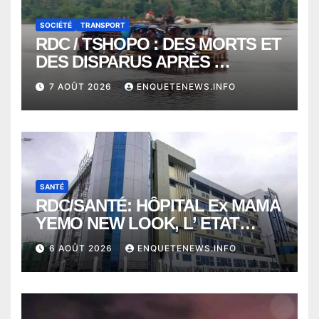
SOCIÉTÉ
TRANSPORT
RDC / TSHOPO : DES MORTS ET
DES DISPARUS APRÈS
NAUFRAGE D’UNE BALEINIERE
7 AOÛT 2026
ENQUETENEWS.INFO
À QUELQUES KILOMÈTRES DE
KISANGANI
SANTÉ
RDC/SANTÉ: HÔPITAL Ex MAMA
YEMO NEW LOOK, L’ ETAT
PERD LE CONTROLE
6 AOÛT 2026
ENQUETENEWS.INFO